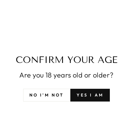
RIGINAL TSUKIHIME
TYP ERDE ARCUEID
BRUNESTUD
SFYX ORIGINAL SC
KSAL/GRAND ORDER
FATE/GRAND O
DAKIMAKURA
DAKIMAKURA 
PERKISSENBEZUG
KÖRPERKISSENBEZ
SENBEZUG SF073
KISSENBEZU
Von $42.99
Von $42.99
CONFIRM YOUR AGE
Are you 18 years old or older?
NO I'M NOT
YES I AM